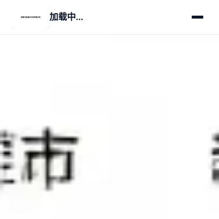
>
>
加载中...